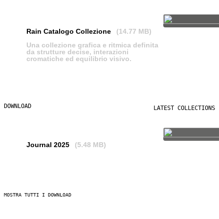
Rain Catalogo Collezione
(14.77 MB)
Una collezione grafica e ritmica definita
da strutture decise, interazioni
cromatiche ed equilibrio visivo.
SCARICA
DOWNLOAD
LATEST COLLECTIONS
Journal 2025
(5.48 MB)
SCARICA
MOSTRA TUTTI I DOWNLOAD