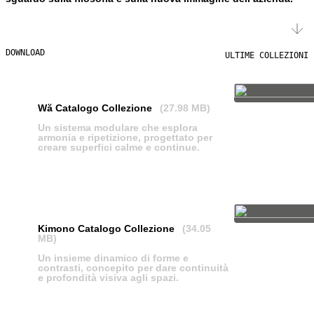
DOWNLOAD
ULTIME COLLEZIONI
Wă Catalogo Collezione
(27.98 MB)
Un sistema modulare che esplora
armonia e ripetizione, progettato per
creare superfici calme e continue.
SCARICA
Kimono Catalogo Collezione
(34.05
MB)
Un insieme dinamico di forme e
contrasti, concepito per dare continuità
e profondità visiva agli spazi.
SCARICA