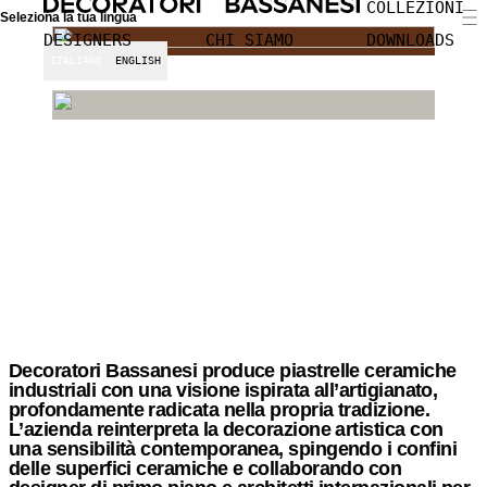
COLLEZIONI
Seleziona la tua lingua
DESIGNERS
CHI SIAMO
DOWNLOADS
ITALIANO
ENGLISH
ALL COLLECTIONS
WALL TILES
FLOOR
Decoratori Bassanesi produce piastrelle ceramiche
industriali con una visione ispirata all’artigianato,
profondamente radicata nella propria tradizione.
L’azienda reinterpreta la decorazione artistica con
una sensibilità contemporanea, spingendo i confini
delle superfici ceramiche e collaborando con