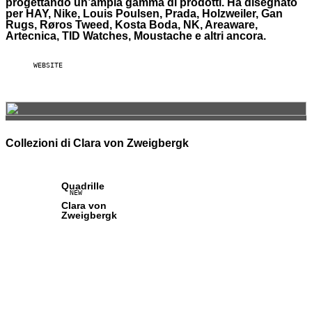
progettando un’ampia gamma di prodotti. Ha disegnato
per HAY, Nike, Louis Poulsen, Prada, Holzweiler, Gan
Rugs, Røros Tweed, Kosta Boda, NK, Areaware,
Artecnica, TID Watches, Moustache e altri ancora.
WEBSITE
Collezioni di Clara von Zweigbergk
Quadrille
NEW
Clara von
Zweigbergk