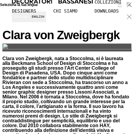
COLLEZIONI
Seleziona la tua lingua
DESIGNERS
CHI SIAMO
DOWNLOADS
ITALIANO
ENGLISH
Clara von Zweigbergk
Clara von Zweigbergk, nata a Stoccolma, si è laureata
alla Beckmans School of Design di Stoccolma e ha
proseguito gli studi presso l’Art Center College of
Design di Pasadena, USA. Dopo cinque anni come
fondatrice e partner dello studio multidisciplinare
Rivieran con sede a Stoccolma, ha trascorso un anno a
Los Angeles e successivamente quattro anni come
senior graphic designer presso Lissoni Associati, a
Milano. Nel 2006 è tornata a Stoccolma, dove ha fondato
il proprio studio, coltivando un grande interesse per la
carta, il colore, l’artigianato e la forma. Il suo lavoro ha
ricevuto riconoscimenti internazionali e ha vinto
numerosi premi di design. Lo stile di Zweigbergk si
contraddistingue per semplicità, equilibrio e uso del
colore. Dal 2010 collabora stabilmente con HAY,
contribuendo alla definizione dell’identità visiva e