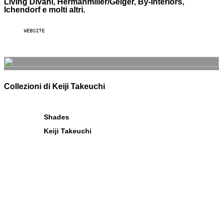
Living Divani, Hermanmiller/Geiger, By-Interiors,
Ichendorf e molti altri.
WEBSITE
Collezioni di Keiji Takeuchi
Shades
Keiji Takeuchi