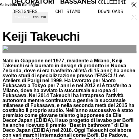
COLLEZIONI
Seleziona la tua lingua
DESIGNERS
CHI SIAMO
DOWNLOADS
ITALIANO
ENGLISH
Keiji Takeuchi
Nato in Giappone nel 1977, residente a Milano, Keiji
Takeuchi si è laureato in design di prodotto in Nuova
Zelanda, dove si era trasferito all’età di 15 anni; ha anche
svolto studi di specializzazione presso l’ENSCI / Les
Ateliers di Parigi nel 1999. Ha lavorato per Naoto
Fukasawa a Tokyo per 7 anni e nel 2012 si è trasferito a
Milano, dove ha avviato la succursale europea di
Fukasawa. Nel 2014 Takeuchi ha intrapreso l’attività
autonoma mentre continuava a gestire la succursale
milanese di Fukasawa, e nella seconda metà del 2015 ha
costituito il proprio studio. Nell’anno successivo è stato
premiato come giovane talento giapponese da Elle
Decor Japan (EDIDA). Il suo progetto di lavabo per Boffi
ha anche ricevuto il premio “Best in bathroom” di Elle
Deco Japan (EDIDA) nel 2018. Oggi Takeuchi collabora
con vari marchi internazionali come Boffi, De Padova,