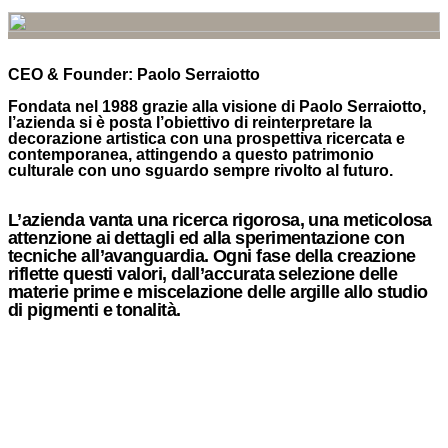
ceramico.
LA NOSTRA VISIONE
DAL 2008 QUESTA VISIONE SI È EVOLUTA ULTERIORMENTE, SPINGENDO
CEO & Founder: Paolo Serraiotto
I CONFINI DELLE SUPERFICI CERAMICHE E COLLABORANDO CON NOTI
DESIGNERS PER CREARE COLLEZIONI DAL CARATTERE UNICO.
Fondata nel 1988 grazie alla visione di Paolo Serraiotto,
l’azienda si è posta l’obiettivo di reinterpretare la
decorazione artistica con una prospettiva ricercata e
contemporanea, attingendo a questo patrimonio
culturale con uno sguardo sempre rivolto al futuro.
L’azienda vanta una ricerca rigorosa, una meticolosa
attenzione ai dettagli ed alla sperimentazione con
tecniche all’avanguardia. Ogni fase della creazione
riflette questi valori, dall’accurata selezione delle
materie prime e miscelazione delle argille allo studio
di pigmenti e tonalità.