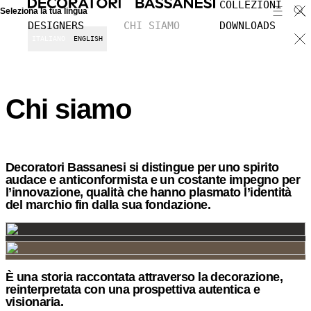
COLLEZIONI
Seleziona la tua lingua
DESIGNERS
CHI SIAMO
DOWNLOADS
ITALIANO
ENGLISH
Chi siamo
Decoratori Bassanesi si distingue per uno spirito
audace e anticonformista e un costante impegno per
l’innovazione, qualità che hanno plasmato l’identità
del marchio fin dalla sua fondazione.
È una storia raccontata attraverso la decorazione,
Bassano del Grappa, luogo d’origine di Decoratori
reinterpretata con una prospettiva autentica e
Bassanesi, appartiene a una tradizione storicamente
visionaria.
legata a una consolidata cultura dell’artigianato