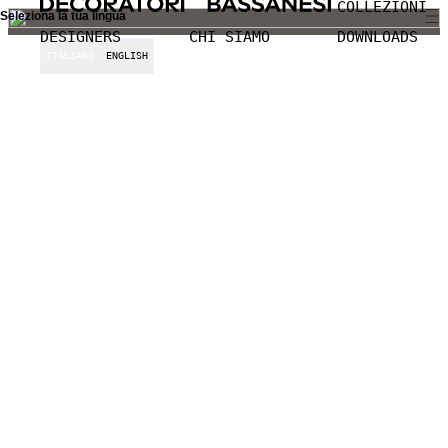
COLLEZIONI
Seleziona la tua lingua
DESIGNERS
CHI SIAMO
DOWNLOADS
ITALIANO
ENGLISH