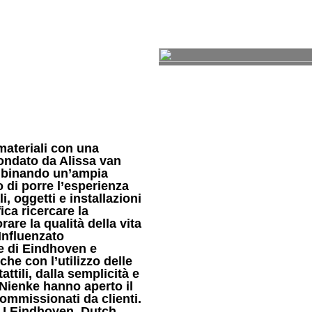
DESIGNERS
CHI SIAMO
materiali con una
fondato da Alissa van
mbinando un’ampia
 di porre l’esperienza
, oggetti e installazioni
ica ricercare la
are la qualità della vita
Influenzato
e di Eindhoven e
che con l’utilizzo delle
attili, dalla semplicità e
e Nienke hanno aperto il
commissionati da clienti.
TU Eindhoven, Dutch