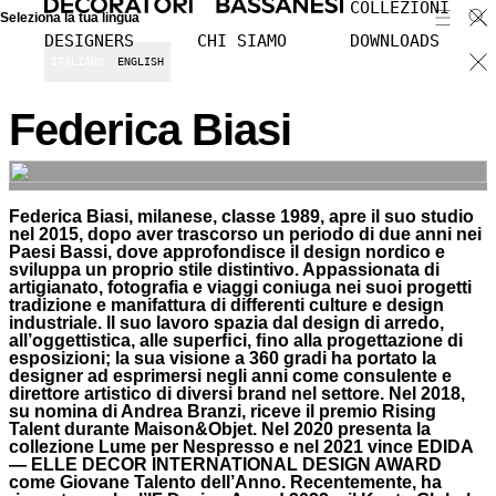
COLLEZIONI
Seleziona la tua lingua
DESIGNERS
CHI SIAMO
DOWNLOADS
ITALIANO
ENGLISH
Federica Biasi
Federica Biasi, milanese, classe 1989, apre il suo studio
nel 2015, dopo aver trascorso un periodo di due anni nei
Paesi Bassi, dove approfondisce il design nordico e
sviluppa un proprio stile distintivo. Appassionata di
artigianato, fotografia e viaggi coniuga nei suoi progetti
tradizione e manifattura di differenti culture e design
industriale. ll suo lavoro spazia dal design di arredo,
all’oggettistica, alle superﬁci, ﬁno alla progettazione di
esposizioni; la sua visione a 360 gradi ha portato la
designer ad esprimersi negli anni come consulente e
direttore artistico di diversi brand nel settore. Nel 2018,
su nomina di Andrea Branzi, riceve il premio Rising
Talent durante Maison&Objet. Nel 2020 presenta la
collezione Lume per Nespresso e nel 2021 vince EDIDA
— ELLE DECOR INTERNATIONAL DESIGN AWARD
come Giovane Talento dell’Anno. Recentemente, ha