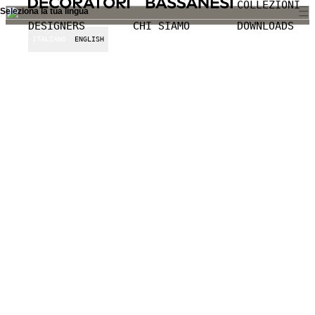
COLLEZIONI
Seleziona la tua lingua
DESIGNERS
CHI SIAMO
DOWNLOADS
ITALIANO
ENGLISH