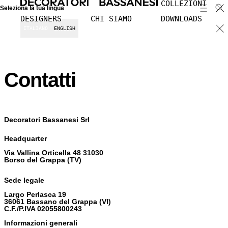
COLLEZIONI
Seleziona la tua lingua
DESIGNERS
CHI SIAMO
DOWNLOADS
ITALIANO
ENGLISH
Contatti
Decoratori Bassanesi Srl
Headquarter
Via Vallina Orticella 48 31030
Borso del Grappa (TV)
Sede legale
Largo Perlasca 19
36061 Bassano del Grappa (VI)
C.F./P.IVA 02055800243
Informazioni generali